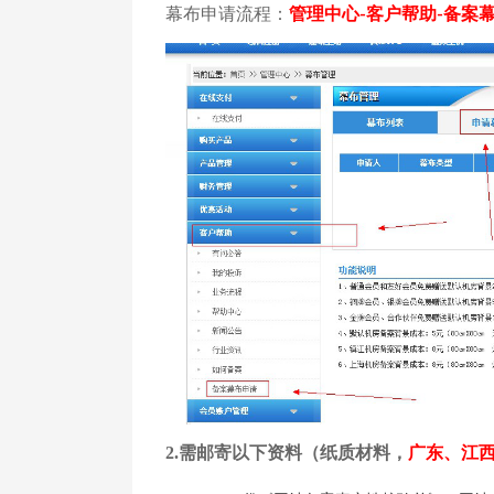
幕布申请流程：
管理中心
客户帮助
备案
-
-
2.
需邮寄以下资料（纸质材料，
广东、江