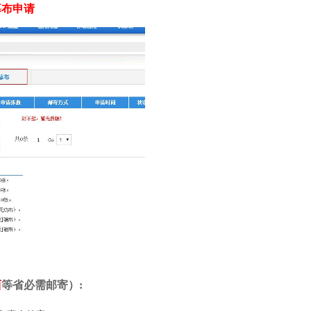
幕布申请
西
等省必需邮寄）
: