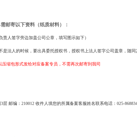
单需邮寄以下资料（纸质材料）：
负责人签字旁边加盖公司公章，填写图示如下）
不是法人的时候，要出具委托授权书，授权书上法人签字公司盖章，随同
以压缩包形式发给对应备案专员，不需再次邮寄到我司
园
3
层 邮编：
210012
收件人填您的所属备案客服姓名联系电话：
025-86883