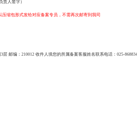
负责人签字）
以压缩包形式发给对应备案专员，不需再次邮寄到我司
园
3
层 邮编：
210012
收件人填您的所属备案客服姓名联系电话：
025-86883
）