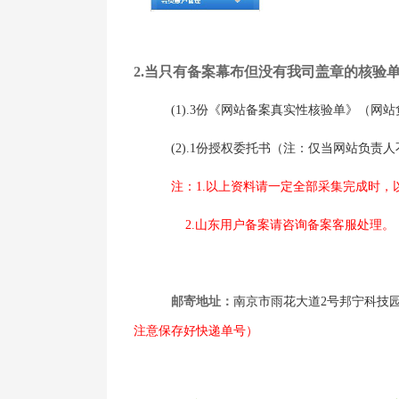
2.
当只有备案幕布但没有我司盖章的核验
(1).3
份《网站备案真实性核验单》（网站
(2).1
份授权委托书（注：仅当网站负责人
注：
1.
以上资料请一定全部采集完成时，
2.
山东用户备案请咨询备案客服处理。
邮寄地址：
南京市雨花大道
2
号邦宁科技
注意保存好快递单号）