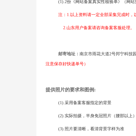
(1).2
份《网站备案真实性核验单》（网站
注：
1.
以上资料请一定全部采集完成时，
2.
山东用户备案请咨询备案客服处理。
邮寄地址：
南京市雨花大道
2
号邦宁科技
注意保存好快递单号）
提供照片的要求和图例
:
(1).
采用备案客服指定的背景
(2).
实际拍摄，半身免冠照片（腰部以上
(3).
照片要清晰，看清背景字样为准