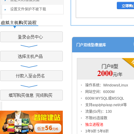
自定义IIS错误页面
设置文件保护不被下载
门户双线型/数据库
门户II型
2000
元/年
操作系统：Windows/Linux
网站空间：6000M
600M MYSQL或MSSQL
支持asp/php/asp.net/c#等
流量(G/月)：130
不限IIS连接数
独立进程池
3年9折 5年8折