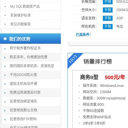
价格范围：
不限
500元
My SQL数据库产品
空间大小：
不限
200M
安装维护标准
语言支持：
不限
ASP
常见问题解答
所在机房：
不限
电信
已选条件：
我们的优势
邦宁软件著作权证书
购买多年，价格更加优惠
国内国际多家机房，资源充足
千兆DDOS防火墙
商务II型
500元/年
虚拟主机自动开通
操作系统：Windows/Linux
网站空间：1500M
免费试用满意后付款
数据库：300M mysql/mssql
任意修改绑定域名
网站流量:80G
任意修改默认文档
不限IIS连接数
免费支持WAP站点
任意修改FTP密码
3年9折 5年8折