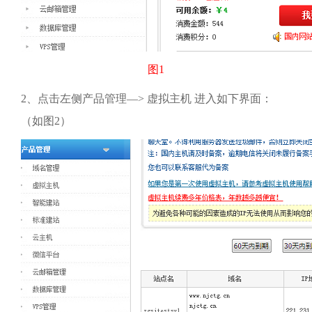
图
1
2、
点击左侧产品管理
—>
虚拟主机 进入如下界面：
（如图
2
）