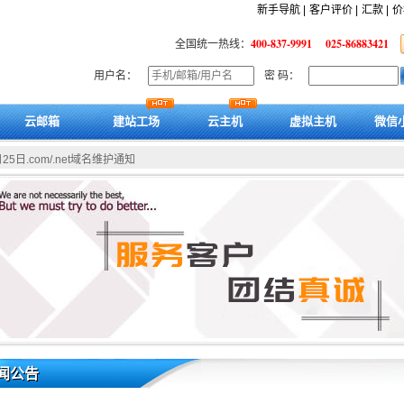
新手导航 |
客户评价 |
汇款 |
价
400-837-9991
025-86883421
全国统一热线：
用户名：
密 码：
云邮箱
建站工场
云主机
虚拟主机
微信
月25日.com/.net域名维护通知
闻公告