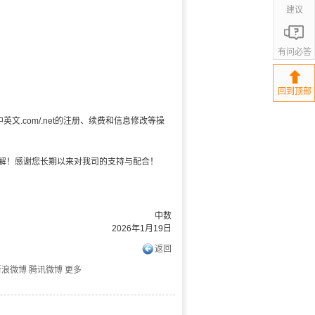
建议
有问必答
回到顶部
中英文.com/.net的注册、续费和信息修改等操
解！感谢您长期以来对我司的支持与配合！
中数
2026年1月19日
返回
新浪微博
腾讯微博
更多