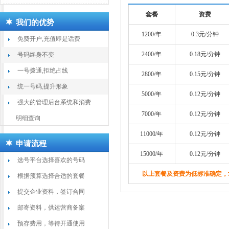
套餐
资费
我们的优势
1200/年
0.3元/分钟
免费开户,充值即是话费
2400/年
0.18元/分钟
号码终身不变
一号拨通,拒绝占线
2800/年
0.15元/分钟
统一号码,提升形象
5000/年
0.12元/分钟
强大的管理后台系统和消费
7000/年
0.12元/分钟
明细查询
11000/年
0.12元/分钟
申请流程
15000/年
0.12元/分钟
选号平台选择喜欢的号码
以上套餐及资费为低标准确定，
根据预算选择合适的套餐
提交企业资料，签订合同
邮寄资料，供运营商备案
预存费用，等待开通使用