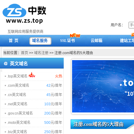
用户名：
互联网应用服务提供商
首 页
域名服务
SSL证书
云邮箱
建站工
当前位置：
首页
>>
域名注册
>> 注册.com域名的5大理由
英文域名
.top英文域名
火热
.com英文域名
42
元/首年
.cn英文域名
45
元/首年
.net英文域名
103
元/首年
.gov.cn英文域名
200
元/首年
.mobi英文域名
500
元/首年
注册.com域名的5大理由
.biz英文域名
250
元/首年