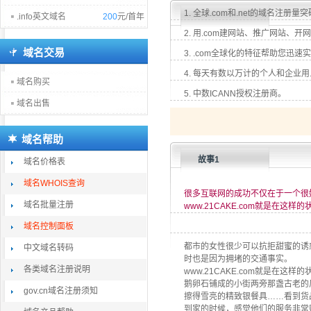
1. 全球.com和.net的域名注册量
.info英文域名
200
元/首年
2. 用.com建网站、推广网站
域名交易
3. .com全球化的特征帮助您迅
4. 每天有数以万计的个人和企业
域名购买
5. 中数ICANN授权注册商。
域名出售
域名帮助
故事1
域名价格表
域名WHOIS查询
很多互联网的成功不仅在于一个很
域名批量注册
www.21CAKE.com就是在这
域名控制面板
都市的女性很少可以抗拒甜蜜的诱
中文域名转码
时也是因为拥堵的交通事实。
各类域名注册说明
www.21CAKE.com就是
鹅卵石铺成的小街两旁那盏古老的
gov.cn域名注册须知
擦得雪亮的精致银餐具……看到货
到家的时候，感觉他们的服务非常