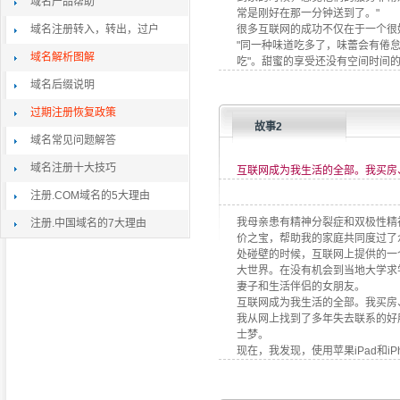
域名产品帮助
常是刚好在那一分钟送到了。"
域名注册转入，转出，过户
很多互联网的成功不仅在于一个很
"同一种味道吃多了，味蕾会有倦怠
域名解析图解
吃"。甜蜜的享受还没有空间时间
域名后缀说明
过期注册恢复政策
故事2
域名常见问题解答
域名注册十大技巧
互联网成为我生活的全部。我买房
注册.COM域名的5大理由
我母亲患有精神分裂症和双极性精
注册.中国域名的7大理由
价之宝，帮助我的家庭共同度过了
处碰壁的时候，互联网上提供的一
大世界。在没有机会到当地大学求
妻子和生活伴侣的女朋友。
互联网成为我生活的全部。我买房
我从网上找到了多年失去联系的好
士梦。
现在，我发现，使用苹果iPad和i